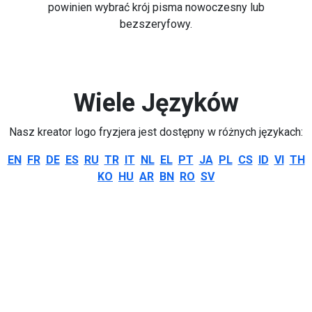
powinien wybrać krój pisma nowoczesny lub
bezszeryfowy.
Wiele Języków
Nasz kreator logo fryzjera jest dostępny w różnych językach:
EN
FR
DE
ES
RU
TR
IT
NL
EL
PT
JA
PL
CS
ID
VI
TH
KO
HU
AR
BN
RO
SV