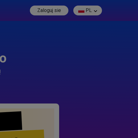
Zaloguj sie
PL
go
!