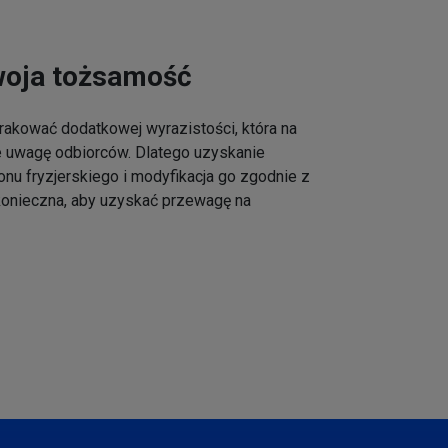
woja tożsamość
akować dodatkowej wyrazistości, która na
e uwagę odbiorców. Dlatego uzyskanie
onu fryzjerskiego i modyfikacja go zgodnie z
 konieczna, aby uzyskać przewagę na