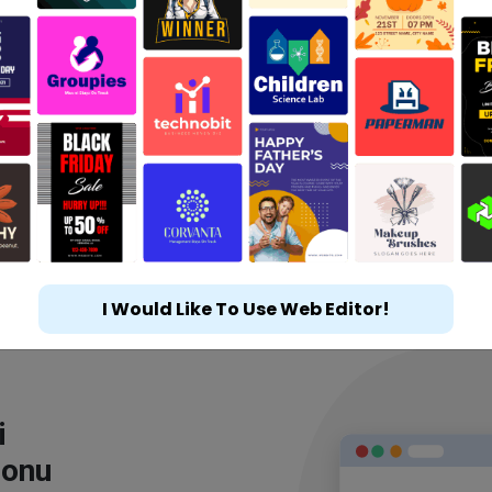
I Would Like To Use Web Editor!
i
lonu