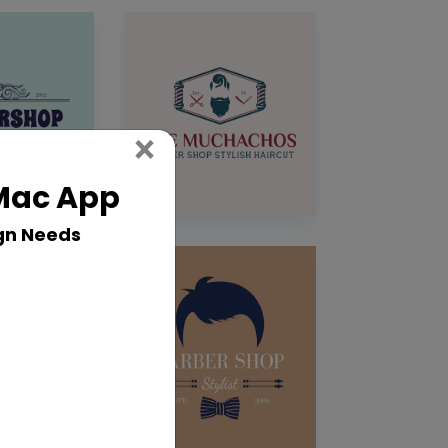
Close
×
 Mac App
gn Needs