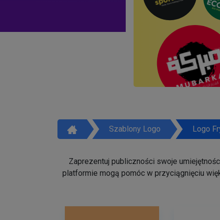
Szablony Logo
Logo Fr
Zaprezentuj publiczności swoje umiejętności 
platformie mogą pomóc w przyciągnięciu więk