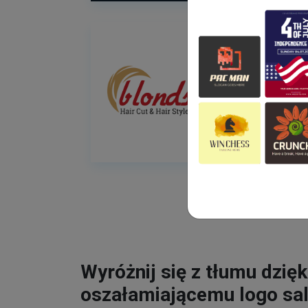
Wyróżnij się z tłumu dzięk
oszałamiającemu logo sa