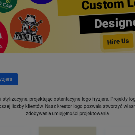
Custom L
Design
Hire Us
yzjera
stylizacyjne, projektując ostentacyjne logo fryzjera. Projekty 
szej liczby klientów. Nasz kreator logo pozwala stworzyć własn
zdobywania umiejętności projektowania.