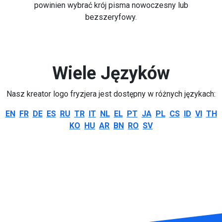
powinien wybrać krój pisma nowoczesny lub
bezszeryfowy.
Wiele Języków
Nasz kreator logo fryzjera jest dostępny w różnych językach:
EN
FR
DE
ES
RU
TR
IT
NL
EL
PT
JA
PL
CS
ID
VI
TH
KO
HU
AR
BN
RO
SV