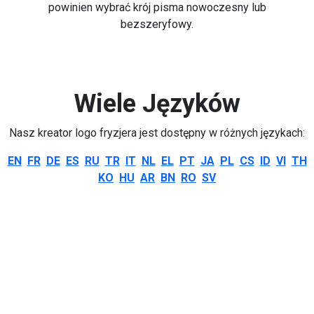
powinien wybrać krój pisma nowoczesny lub
bezszeryfowy.
Wiele Języków
Nasz kreator logo fryzjera jest dostępny w różnych językach:
EN
FR
DE
ES
RU
TR
IT
NL
EL
PT
JA
PL
CS
ID
VI
TH
KO
HU
AR
BN
RO
SV