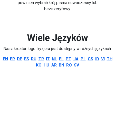
powinien wybrać krój pisma nowoczesny lub
bezszeryfowy.
Wiele Języków
Nasz kreator logo fryzjera jest dostępny w różnych językach:
EN
FR
DE
ES
RU
TR
IT
NL
EL
PT
JA
PL
CS
ID
VI
TH
KO
HU
AR
BN
RO
SV