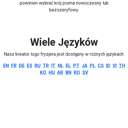
powinien wybrać krój pisma nowoczesny lub
bezszeryfowy.
Wiele Języków
Nasz kreator logo fryzjera jest dostępny w różnych językach:
EN
FR
DE
ES
RU
TR
IT
NL
EL
PT
JA
PL
CS
ID
VI
TH
KO
HU
AR
BN
RO
SV