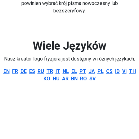
powinien wybrać krój pisma nowoczesny lub
bezszeryfowy.
Wiele Języków
Nasz kreator logo fryzjera jest dostępny w różnych językach:
EN
FR
DE
ES
RU
TR
IT
NL
EL
PT
JA
PL
CS
ID
VI
TH
KO
HU
AR
BN
RO
SV