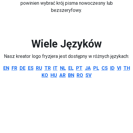
powinien wybrać krój pisma nowoczesny lub
bezszeryfowy.
Wiele Języków
Nasz kreator logo fryzjera jest dostępny w różnych językach:
EN
FR
DE
ES
RU
TR
IT
NL
EL
PT
JA
PL
CS
ID
VI
TH
KO
HU
AR
BN
RO
SV