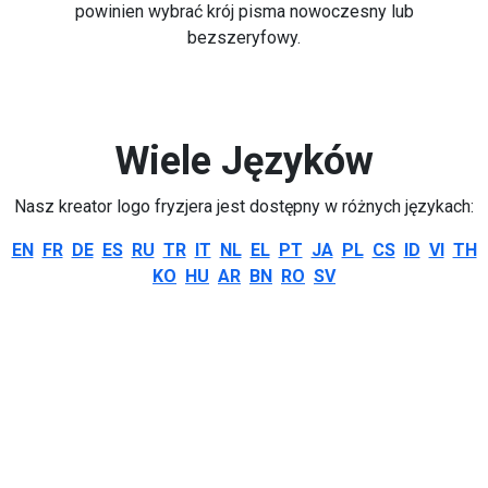
powinien wybrać krój pisma nowoczesny lub
bezszeryfowy.
Wiele Języków
Nasz kreator logo fryzjera jest dostępny w różnych językach:
EN
FR
DE
ES
RU
TR
IT
NL
EL
PT
JA
PL
CS
ID
VI
TH
KO
HU
AR
BN
RO
SV