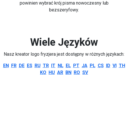
powinien wybrać krój pisma nowoczesny lub
bezszeryfowy.
Wiele Języków
Nasz kreator logo fryzjera jest dostępny w różnych językach:
EN
FR
DE
ES
RU
TR
IT
NL
EL
PT
JA
PL
CS
ID
VI
TH
KO
HU
AR
BN
RO
SV