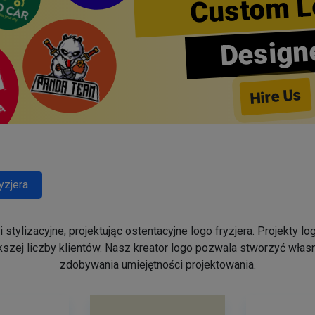
Custom L
Design
Hire Us
yzjera
stylizacyjne, projektując ostentacyjne logo fryzjera. Projekty 
szej liczby klientów. Nasz kreator logo pozwala stworzyć własn
zdobywania umiejętności projektowania.