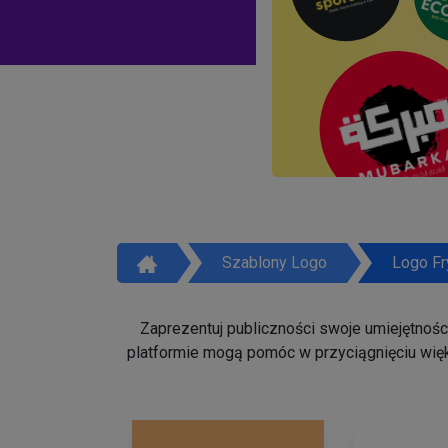
Szablony Logo
Logo Fr
Zaprezentuj publiczności swoje umiejętności 
platformie mogą pomóc w przyciągnięciu więk