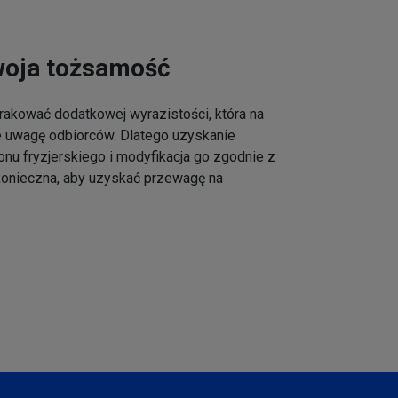
woja tożsamość
akować dodatkowej wyrazistości, która na
e uwagę odbiorców. Dlatego uzyskanie
onu fryzjerskiego i modyfikacja go zgodnie z
 konieczna, aby uzyskać przewagę na