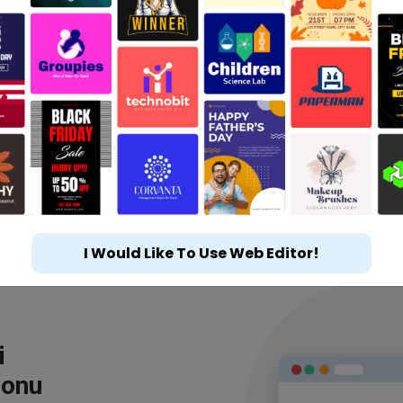
I Would Like To Use Web Editor!
i
lonu