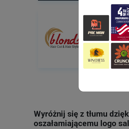
Wyróżnij się z tłumu dzięk
oszałamiającemu logo sa