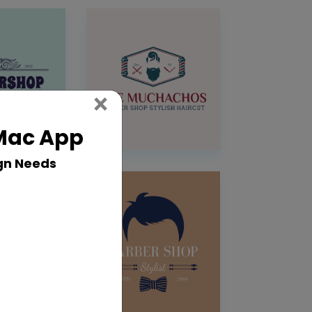
Close
×
 Mac App
gn Needs