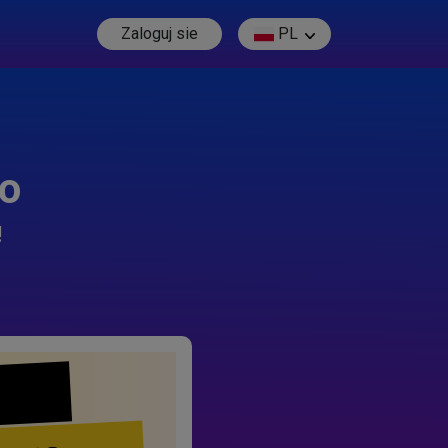
Zaloguj sie
PL
go
!