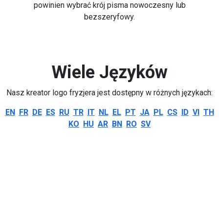
powinien wybrać krój pisma nowoczesny lub
bezszeryfowy.
Wiele Języków
Nasz kreator logo fryzjera jest dostępny w różnych językach:
EN
FR
DE
ES
RU
TR
IT
NL
EL
PT
JA
PL
CS
ID
VI
TH
KO
HU
AR
BN
RO
SV