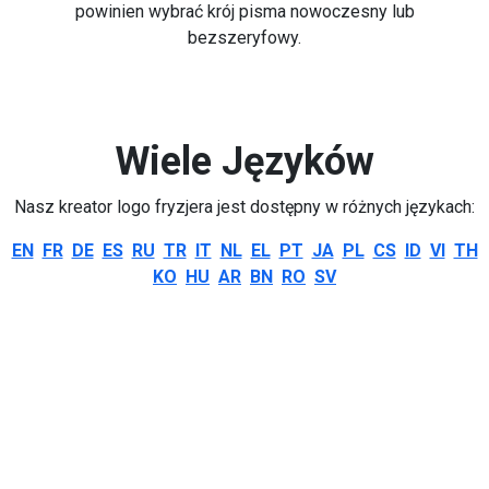
powinien wybrać krój pisma nowoczesny lub
bezszeryfowy.
Wiele Języków
Nasz kreator logo fryzjera jest dostępny w różnych językach:
EN
FR
DE
ES
RU
TR
IT
NL
EL
PT
JA
PL
CS
ID
VI
TH
KO
HU
AR
BN
RO
SV