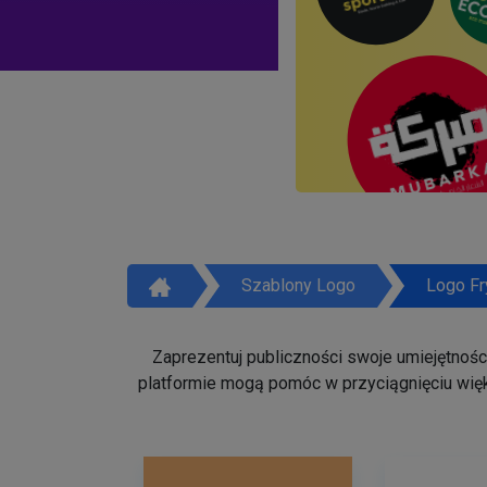
Szablony Logo
Logo Fr
Zaprezentuj publiczności swoje umiejętności 
platformie mogą pomóc w przyciągnięciu więk