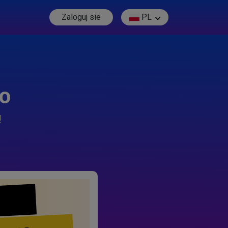
Zaloguj sie
PL
go
!