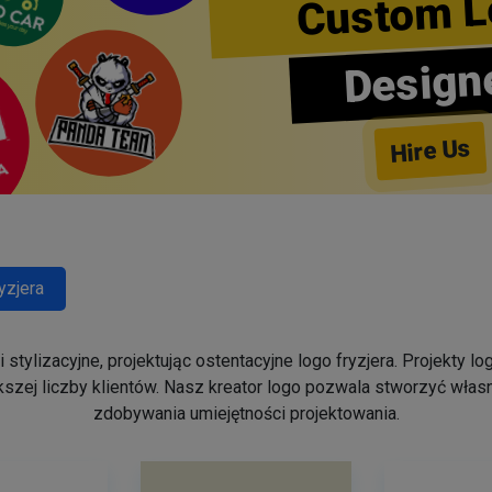
Custom L
Design
Hire Us
yzjera
stylizacyjne, projektując ostentacyjne logo fryzjera. Projekty 
szej liczby klientów. Nasz kreator logo pozwala stworzyć własn
zdobywania umiejętności projektowania.