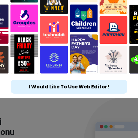
I Would Like To Use Web Editor!
i
lonu