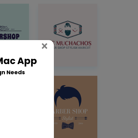
Close
×
 Mac App
gn Needs