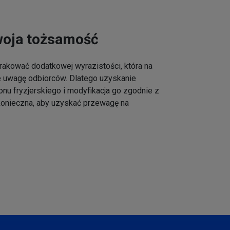
woja tożsamość
akować dodatkowej wyrazistości, która na
e uwagę odbiorców. Dlatego uzyskanie
onu fryzjerskiego i modyfikacja go zgodnie z
 konieczna, aby uzyskać przewagę na