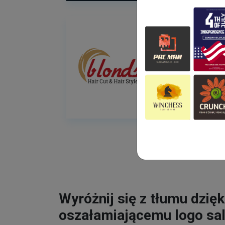
Wyróżnij się z tłumu dzięk
oszałamiającemu logo sa