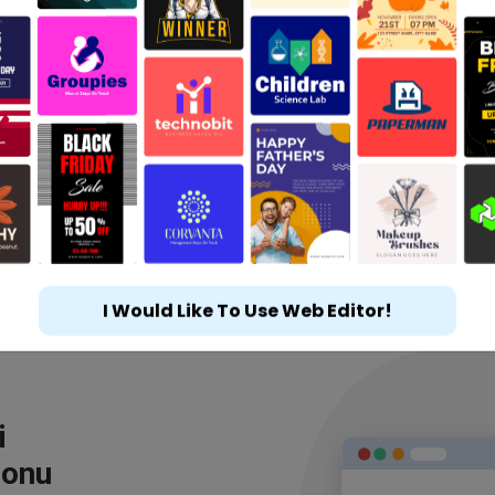
I Would Like To Use Web Editor!
i
lonu