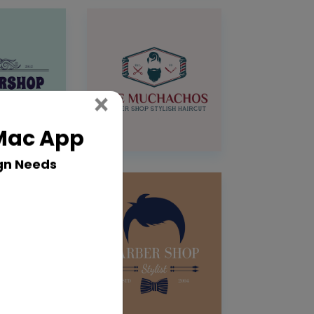
Close
×
 Mac App
gn Needs