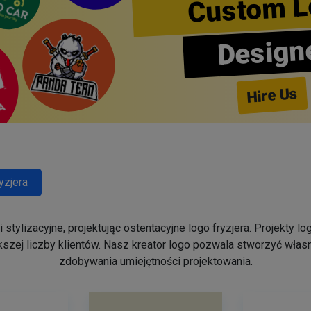
Custom L
Design
Hire Us
yzjera
stylizacyjne, projektując ostentacyjne logo fryzjera. Projekty 
szej liczby klientów. Nasz kreator logo pozwala stworzyć własn
zdobywania umiejętności projektowania.