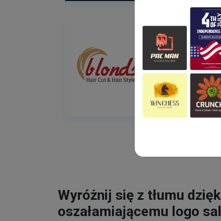
Wyróżnij się z tłumu dzięk
oszałamiającemu logo sa