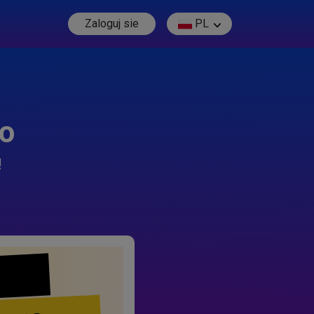
Zaloguj sie
PL
go
!