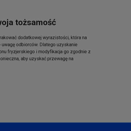
woja tożsamość
akować dodatkowej wyrazistości, która na
e uwagę odbiorców. Dlatego uzyskanie
onu fryzjerskiego i modyfikacja go zgodnie z
 konieczna, aby uzyskać przewagę na