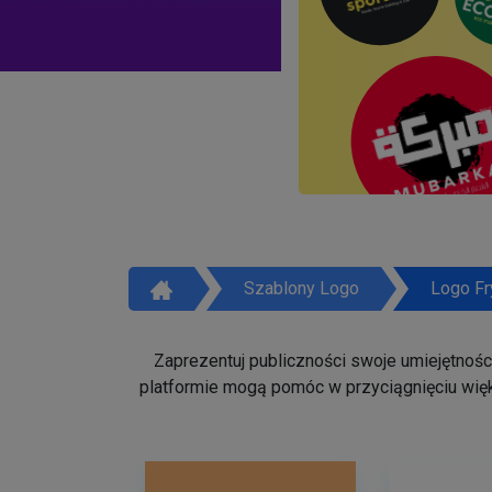
Szablony Logo
Logo Fr
Zaprezentuj publiczności swoje umiejętności 
platformie mogą pomóc w przyciągnięciu więk