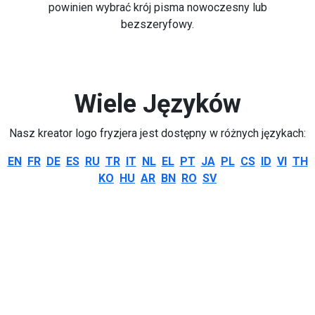
powinien wybrać krój pisma nowoczesny lub
bezszeryfowy.
Wiele Języków
Nasz kreator logo fryzjera jest dostępny w różnych językach:
EN
FR
DE
ES
RU
TR
IT
NL
EL
PT
JA
PL
CS
ID
VI
TH
KO
HU
AR
BN
RO
SV