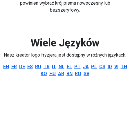
powinien wybrać krój pisma nowoczesny lub
bezszeryfowy.
Wiele Języków
Nasz kreator logo fryzjera jest dostępny w różnych językach:
EN
FR
DE
ES
RU
TR
IT
NL
EL
PT
JA
PL
CS
ID
VI
TH
KO
HU
AR
BN
RO
SV