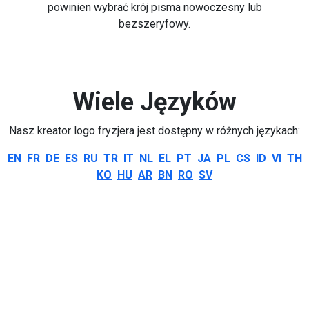
powinien wybrać krój pisma nowoczesny lub
bezszeryfowy.
Wiele Języków
Nasz kreator logo fryzjera jest dostępny w różnych językach:
EN
FR
DE
ES
RU
TR
IT
NL
EL
PT
JA
PL
CS
ID
VI
TH
KO
HU
AR
BN
RO
SV