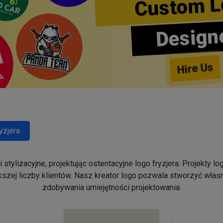
Custom L
Design
Hire Us
yzjera
stylizacyjne, projektując ostentacyjne logo fryzjera. Projekty 
szej liczby klientów. Nasz kreator logo pozwala stworzyć własn
zdobywania umiejętności projektowania.