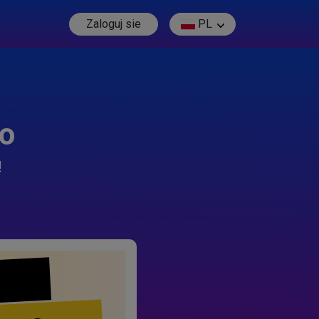
Zaloguj sie
PL
go
!