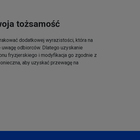
woja tożsamość
akować dodatkowej wyrazistości, która na
e uwagę odbiorców. Dlatego uzyskanie
onu fryzjerskiego i modyfikacja go zgodnie z
 konieczna, aby uzyskać przewagę na