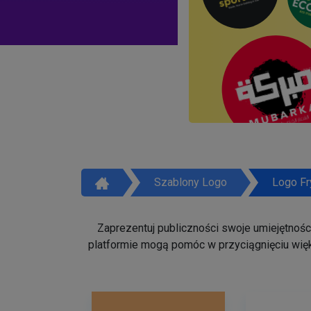
Szablony Logo
Logo Fr
Zaprezentuj publiczności swoje umiejętności 
platformie mogą pomóc w przyciągnięciu więk