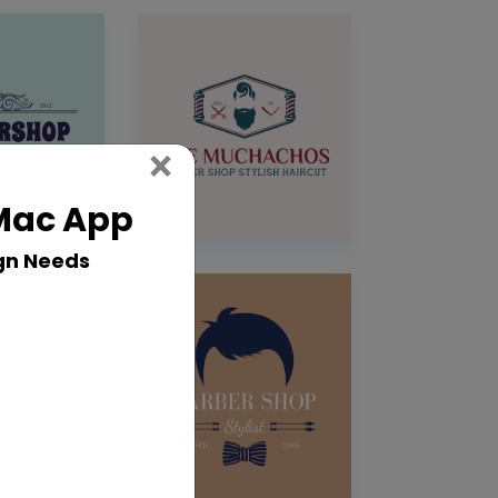
Close
×
 Mac App
gn Needs