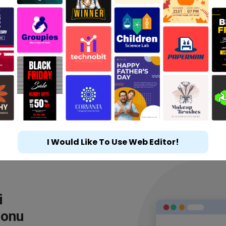
I Would Like To Use Web Editor!
i
lonu