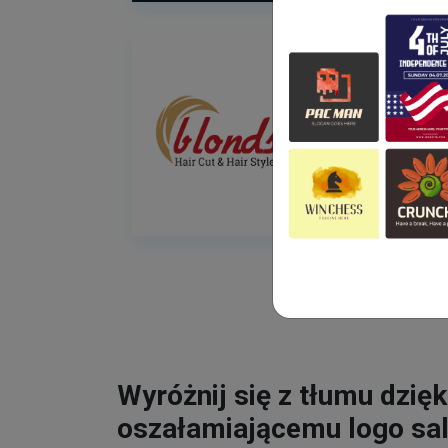
Wyróżnij się z tłumu dzięk
oszałamiającemu logo sa