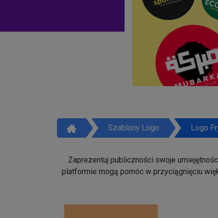
Szablony Logo
Logo Fr
Zaprezentuj publiczności swoje umiejętności 
platformie mogą pomóc w przyciągnięciu więk