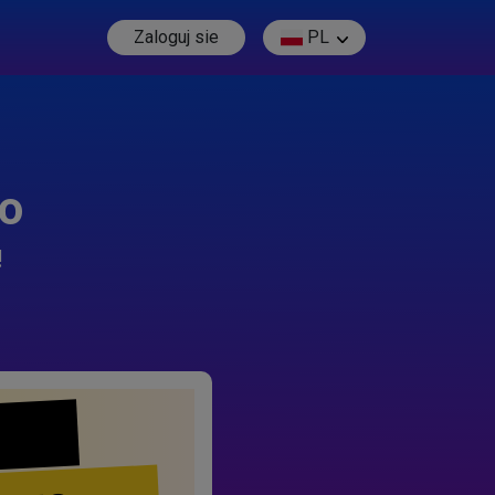
Zaloguj sie
PL
go
!