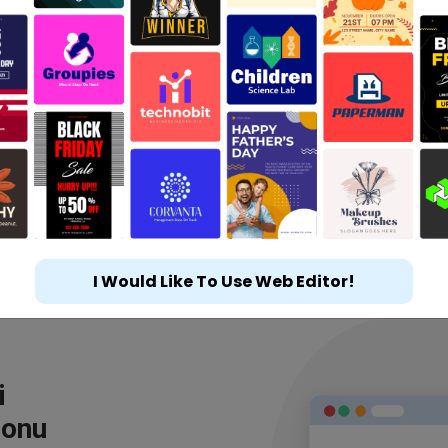
I Would Like To Use Web Editor!
i
lonu