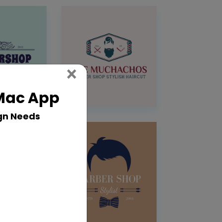
Close
×
 Mac App
gn Needs