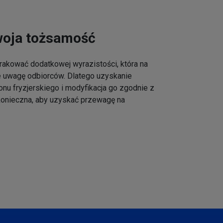
woja tożsamość
akować dodatkowej wyrazistości, która na
e uwagę odbiorców. Dlatego uzyskanie
onu fryzjerskiego i modyfikacja go zgodnie z
 konieczna, aby uzyskać przewagę na