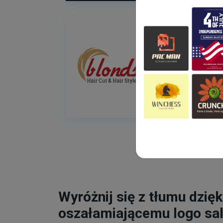
Wyróżnij się z tłumu dzięk
oszałamiającemu logo sa