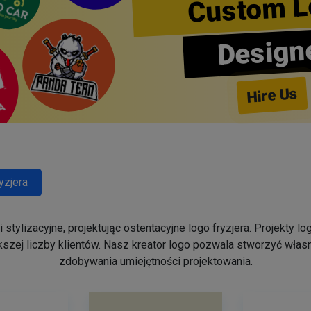
Custom L
Design
Hire Us
yzjera
stylizacyjne, projektując ostentacyjne logo fryzjera. Projekty 
szej liczby klientów. Nasz kreator logo pozwala stworzyć własn
zdobywania umiejętności projektowania.