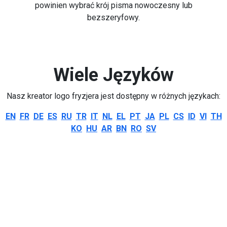
powinien wybrać krój pisma nowoczesny lub
bezszeryfowy.
Wiele Języków
Nasz kreator logo fryzjera jest dostępny w różnych językach:
EN
FR
DE
ES
RU
TR
IT
NL
EL
PT
JA
PL
CS
ID
VI
TH
KO
HU
AR
BN
RO
SV