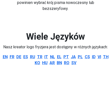
powinien wybrać krój pisma nowoczesny lub
bezszeryfowy.
Wiele Języków
Nasz kreator logo fryzjera jest dostępny w różnych językach:
EN
FR
DE
ES
RU
TR
IT
NL
EL
PT
JA
PL
CS
ID
VI
TH
KO
HU
AR
BN
RO
SV