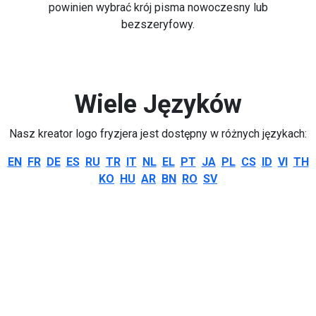
powinien wybrać krój pisma nowoczesny lub
bezszeryfowy.
Wiele Języków
Nasz kreator logo fryzjera jest dostępny w różnych językach:
EN
FR
DE
ES
RU
TR
IT
NL
EL
PT
JA
PL
CS
ID
VI
TH
KO
HU
AR
BN
RO
SV