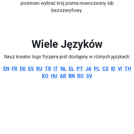
powinien wybrać krój pisma nowoczesny lub
bezszeryfowy.
Wiele Języków
Nasz kreator logo fryzjera jest dostępny w różnych językach:
EN
FR
DE
ES
RU
TR
IT
NL
EL
PT
JA
PL
CS
ID
VI
TH
KO
HU
AR
BN
RO
SV