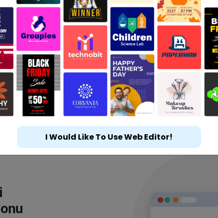
I Would Like To Use Web Editor!
i
lonu