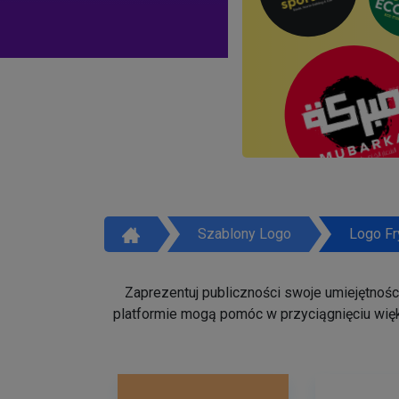
Szablony Logo
Logo Fr
Zaprezentuj publiczności swoje umiejętności 
platformie mogą pomóc w przyciągnięciu więk