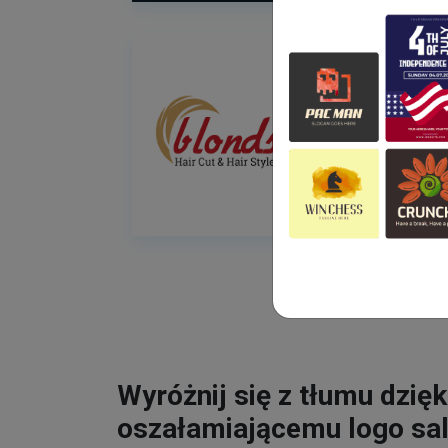
Wyróżnij się z tłumu dzięk
oszałamiającemu logo sa