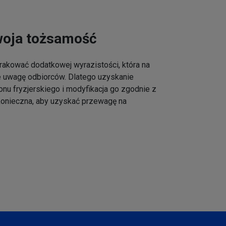
woja tożsamość
akować dodatkowej wyrazistości, która na
e uwagę odbiorców. Dlatego uzyskanie
onu fryzjerskiego i modyfikacja go zgodnie z
 konieczna, aby uzyskać przewagę na