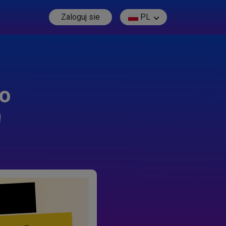
Zaloguj sie
PL
go
!