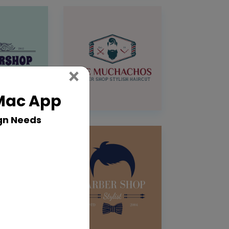
Close
×
 Mac App
gn Needs