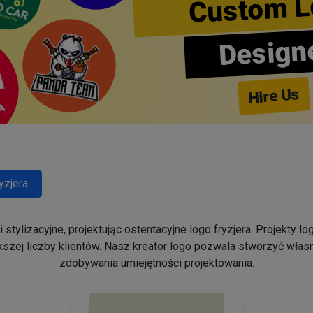
Custom L
Design
Hire Us
yzjera
stylizacyjne, projektując ostentacyjne logo fryzjera. Projekty 
szej liczby klientów. Nasz kreator logo pozwala stworzyć własn
zdobywania umiejętności projektowania.