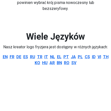
powinien wybrać krój pisma nowoczesny lub
bezszeryfowy.
Wiele Języków
Nasz kreator logo fryzjera jest dostępny w różnych językach:
EN
FR
DE
ES
RU
TR
IT
NL
EL
PT
JA
PL
CS
ID
VI
TH
KO
HU
AR
BN
RO
SV