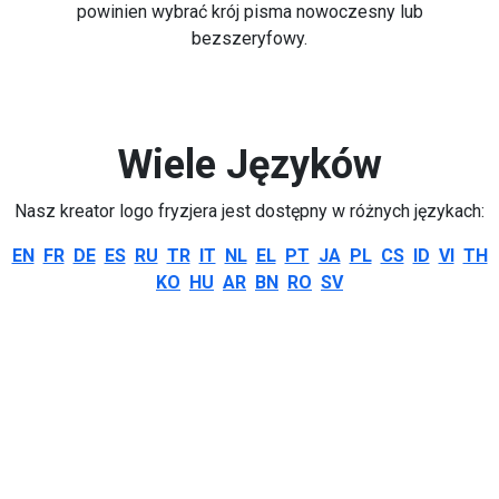
powinien wybrać krój pisma nowoczesny lub
bezszeryfowy.
Wiele Języków
Nasz kreator logo fryzjera jest dostępny w różnych językach:
EN
FR
DE
ES
RU
TR
IT
NL
EL
PT
JA
PL
CS
ID
VI
TH
KO
HU
AR
BN
RO
SV