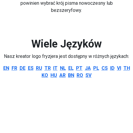
powinien wybrać krój pisma nowoczesny lub
bezszeryfowy.
Wiele Języków
Nasz kreator logo fryzjera jest dostępny w różnych językach:
EN
FR
DE
ES
RU
TR
IT
NL
EL
PT
JA
PL
CS
ID
VI
TH
KO
HU
AR
BN
RO
SV