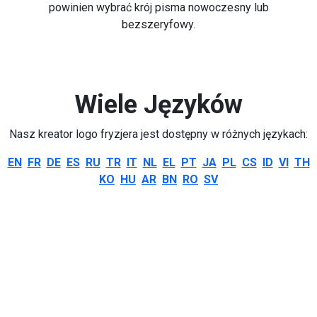
powinien wybrać krój pisma nowoczesny lub
bezszeryfowy.
Wiele Języków
Nasz kreator logo fryzjera jest dostępny w różnych językach:
EN
FR
DE
ES
RU
TR
IT
NL
EL
PT
JA
PL
CS
ID
VI
TH
KO
HU
AR
BN
RO
SV