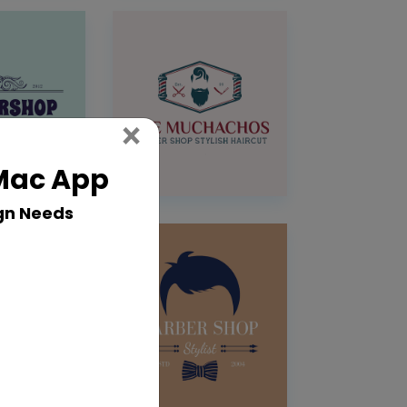
Close
×
 Mac App
gn Needs