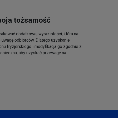
woja tożsamość
akować dodatkowej wyrazistości, która na
e uwagę odbiorców. Dlatego uzyskanie
onu fryzjerskiego i modyfikacja go zgodnie z
 konieczna, aby uzyskać przewagę na