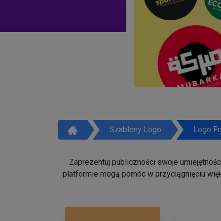
Szablony Logo
Logo Fr
Zaprezentuj publiczności swoje umiejętności 
platformie mogą pomóc w przyciągnięciu więk