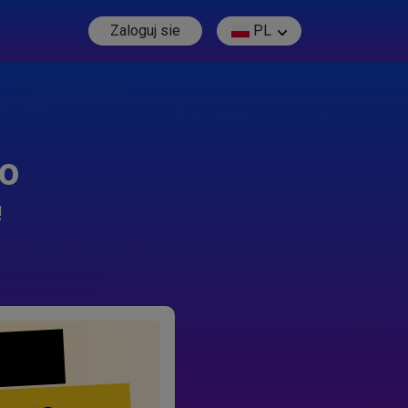
Zaloguj sie
PL
go
!