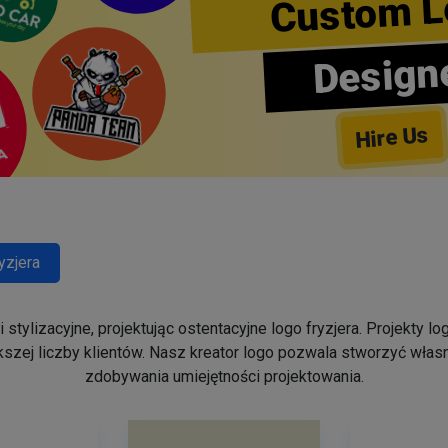
Custom L
Design
Hire Us
yzjera
stylizacyjne, projektując ostentacyjne logo fryzjera. Projekty 
szej liczby klientów. Nasz kreator logo pozwala stworzyć własn
zdobywania umiejętności projektowania.