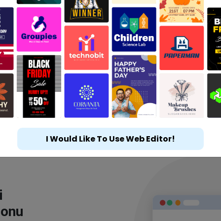
I Would Like To Use Web Editor!
i
lonu