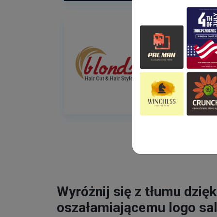
Wyróżnij się z tłumu dzięk
oszałamiającemu logo sa