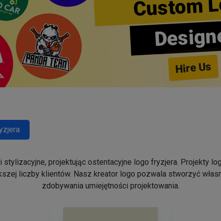
Custom L
Design
Hire Us
yzjera
stylizacyjne, projektując ostentacyjne logo fryzjera. Projekty 
szej liczby klientów. Nasz kreator logo pozwala stworzyć własn
zdobywania umiejętności projektowania.