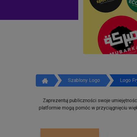
Szablony Logo
Logo Fr
Zaprezentuj publiczności swoje umiejętności 
platformie mogą pomóc w przyciągnięciu więk