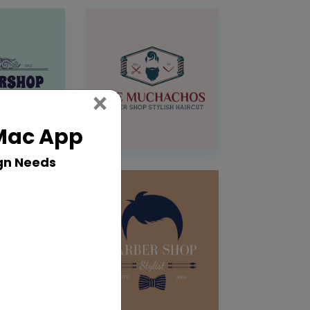
Close
×
 Mac App
gn Needs