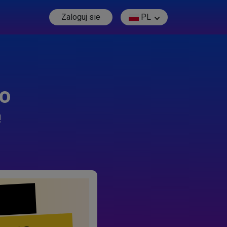
Zaloguj sie
PL
go
!