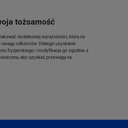
woja tożsamość
akować dodatkowej wyrazistości, która na
e uwagę odbiorców. Dlatego uzyskanie
onu fryzjerskiego i modyfikacja go zgodnie z
 konieczna, aby uzyskać przewagę na