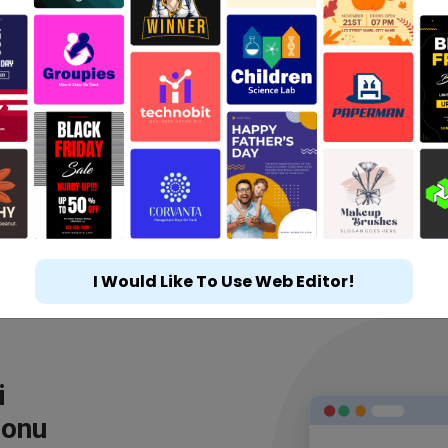
I Would Like To Use Web Editor!
i
lonu