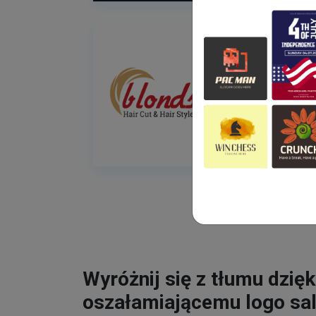
Wyróżnij się z tłumu dzięk
oszałamiającemu logo sa