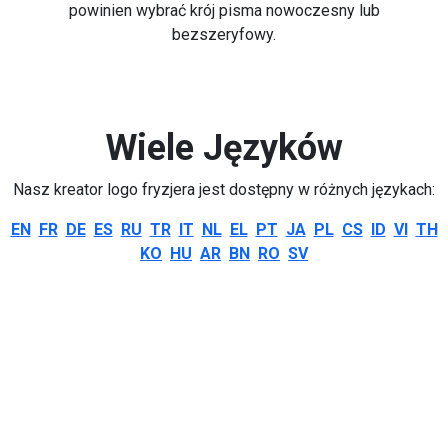
powinien wybrać krój pisma nowoczesny lub
bezszeryfowy.
Wiele Języków
Nasz kreator logo fryzjera jest dostępny w różnych językach:
EN
FR
DE
ES
RU
TR
IT
NL
EL
PT
JA
PL
CS
ID
VI
TH
KO
HU
AR
BN
RO
SV