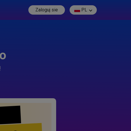
Zaloguj sie
PL
go
!