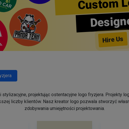
Custom L
Design
Hire Us
yzjera
stylizacyjne, projektując ostentacyjne logo fryzjera. Projekty 
szej liczby klientów. Nasz kreator logo pozwala stworzyć własn
zdobywania umiejętności projektowania.