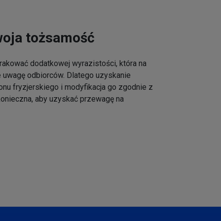
woja tożsamość
akować dodatkowej wyrazistości, która na
e uwagę odbiorców. Dlatego uzyskanie
onu fryzjerskiego i modyfikacja go zgodnie z
 konieczna, aby uzyskać przewagę na