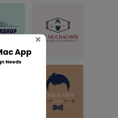
Close
×
 Mac App
gn Needs