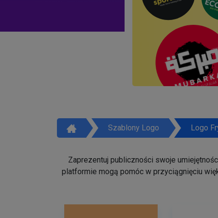
Szablony Logo
Logo Fr
Zaprezentuj publiczności swoje umiejętności 
platformie mogą pomóc w przyciągnięciu więk