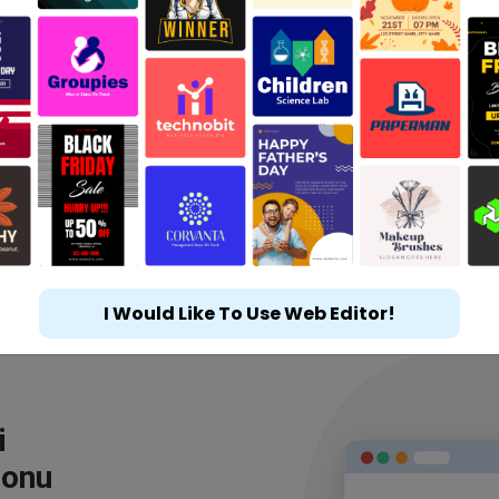
I Would Like To Use Web Editor!
i
lonu