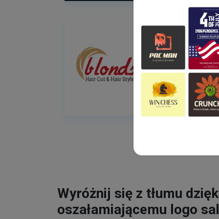
Wyróżnij się z tłumu dzięk
oszałamiającemu logo sa