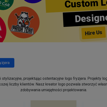
Custom L
Design
Hire Us
yzjera
stylizacyjne, projektując ostentacyjne logo fryzjera. Projekty 
szej liczby klientów. Nasz kreator logo pozwala stworzyć własn
zdobywania umiejętności projektowania.