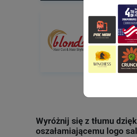
Wyróżnij się z tłumu dzięk
oszałamiającemu logo sa