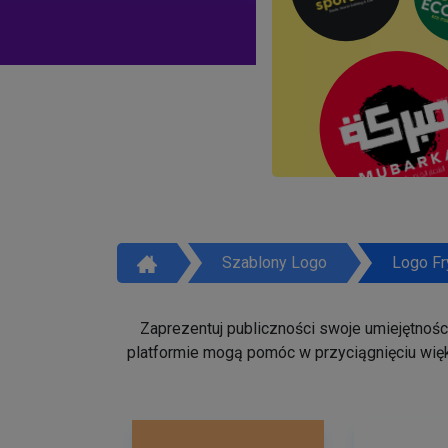
Szablony Logo
Logo Fr
Zaprezentuj publiczności swoje umiejętności 
platformie mogą pomóc w przyciągnięciu więk