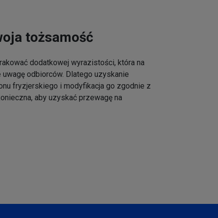
woja tożsamość
akować dodatkowej wyrazistości, która na
e uwagę odbiorców. Dlatego uzyskanie
onu fryzjerskiego i modyfikacja go zgodnie z
 konieczna, aby uzyskać przewagę na