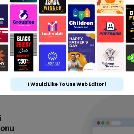
I Would Like To Use Web Editor!
i
lonu