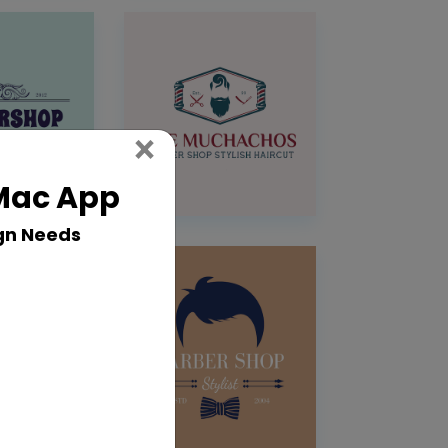
Close
×
 Mac App
gn Needs