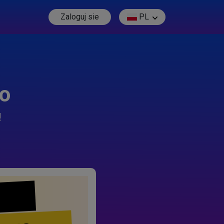
Zaloguj sie
PL
go
!