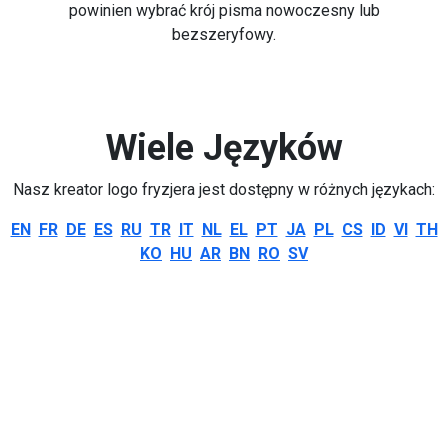
powinien wybrać krój pisma nowoczesny lub
bezszeryfowy.
Wiele Języków
Nasz kreator logo fryzjera jest dostępny w różnych językach:
EN
FR
DE
ES
RU
TR
IT
NL
EL
PT
JA
PL
CS
ID
VI
TH
KO
HU
AR
BN
RO
SV