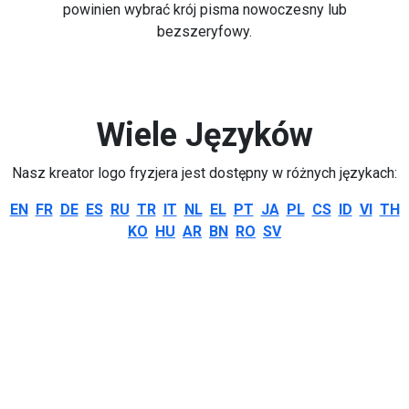
powinien wybrać krój pisma nowoczesny lub
bezszeryfowy.
Wiele Języków
Nasz kreator logo fryzjera jest dostępny w różnych językach:
EN
FR
DE
ES
RU
TR
IT
NL
EL
PT
JA
PL
CS
ID
VI
TH
KO
HU
AR
BN
RO
SV