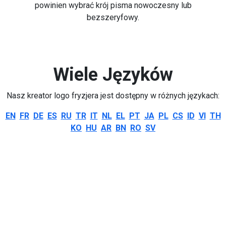
powinien wybrać krój pisma nowoczesny lub
bezszeryfowy.
Wiele Języków
Nasz kreator logo fryzjera jest dostępny w różnych językach:
EN
FR
DE
ES
RU
TR
IT
NL
EL
PT
JA
PL
CS
ID
VI
TH
KO
HU
AR
BN
RO
SV