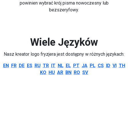
powinien wybrać krój pisma nowoczesny lub
bezszeryfowy.
Wiele Języków
Nasz kreator logo fryzjera jest dostępny w różnych językach:
EN
FR
DE
ES
RU
TR
IT
NL
EL
PT
JA
PL
CS
ID
VI
TH
KO
HU
AR
BN
RO
SV