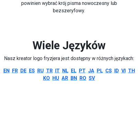
powinien wybrać krój pisma nowoczesny lub
bezszeryfowy.
Wiele Języków
Nasz kreator logo fryzjera jest dostępny w różnych językach:
EN
FR
DE
ES
RU
TR
IT
NL
EL
PT
JA
PL
CS
ID
VI
TH
KO
HU
AR
BN
RO
SV