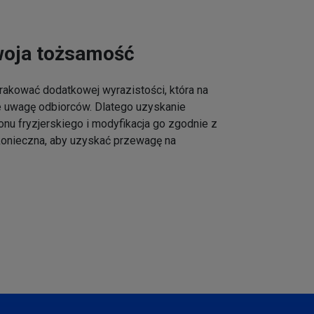
woja tożsamość
akować dodatkowej wyrazistości, która na
e uwagę odbiorców. Dlatego uzyskanie
onu fryzjerskiego i modyfikacja go zgodnie z
 konieczna, aby uzyskać przewagę na