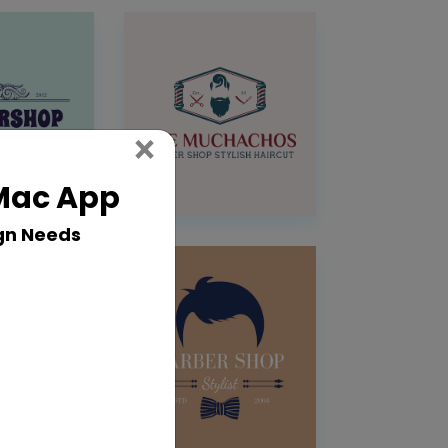
Close
×
 Mac App
gn Needs