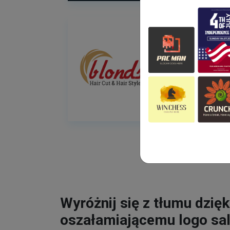
Wyróżnij się z tłumu dzięk
oszałamiającemu logo sa