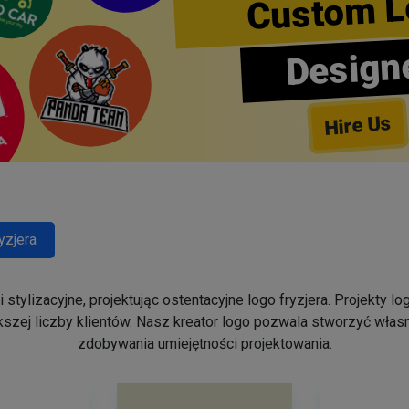
Custom L
Design
Hire Us
yzjera
stylizacyjne, projektując ostentacyjne logo fryzjera. Projekty 
szej liczby klientów. Nasz kreator logo pozwala stworzyć własn
zdobywania umiejętności projektowania.