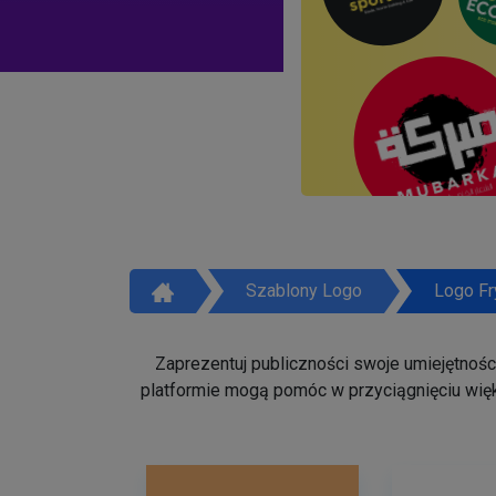
Szablony Logo
Logo Fr
Zaprezentuj publiczności swoje umiejętności 
platformie mogą pomóc w przyciągnięciu więk