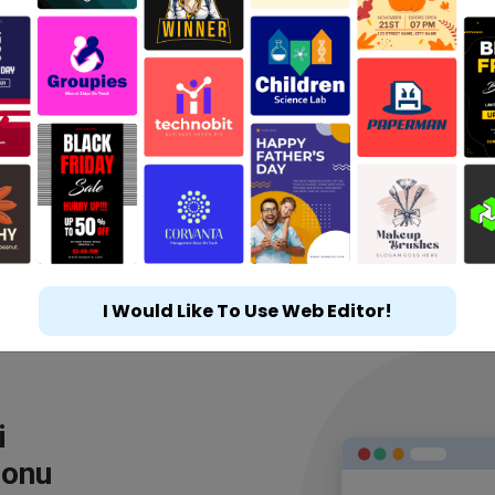
I Would Like To Use Web Editor!
i
lonu