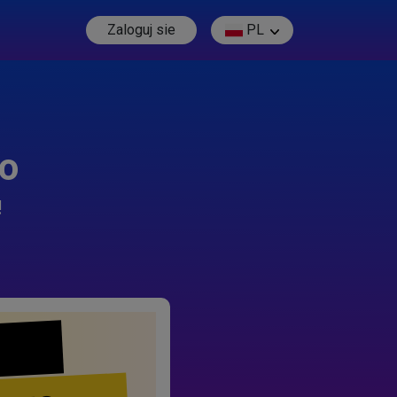
Zaloguj sie
PL
go
!