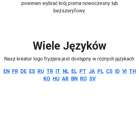
powinien wybrać krój pisma nowoczesny lub
bezszeryfowy.
Wiele Języków
Nasz kreator logo fryzjera jest dostępny w różnych językach:
EN
FR
DE
ES
RU
TR
IT
NL
EL
PT
JA
PL
CS
ID
VI
TH
KO
HU
AR
BN
RO
SV