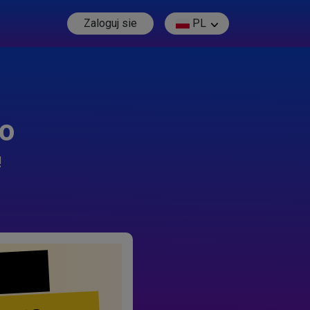
Zaloguj sie
PL
go
!