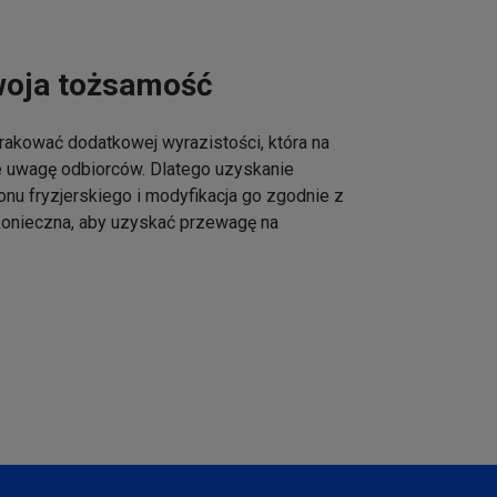
woja tożsamość
akować dodatkowej wyrazistości, która na
e uwagę odbiorców. Dlatego uzyskanie
onu fryzjerskiego i modyfikacja go zgodnie z
 konieczna, aby uzyskać przewagę na