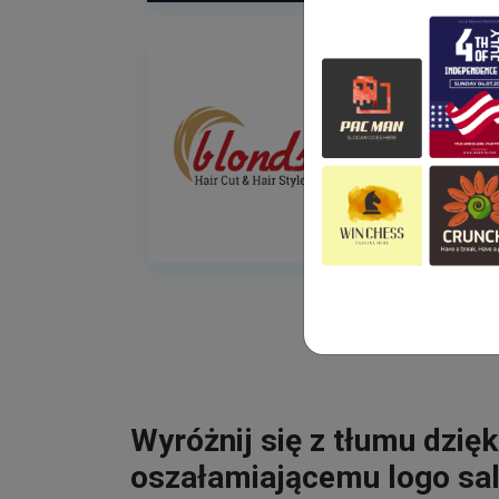
Wyróżnij się z tłumu dzięk
oszałamiającemu logo sa