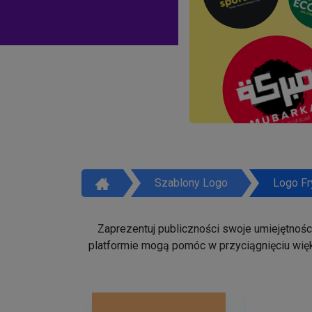
Szablony Logo
Logo Fr
Zaprezentuj publiczności swoje umiejętności 
platformie mogą pomóc w przyciągnięciu więk