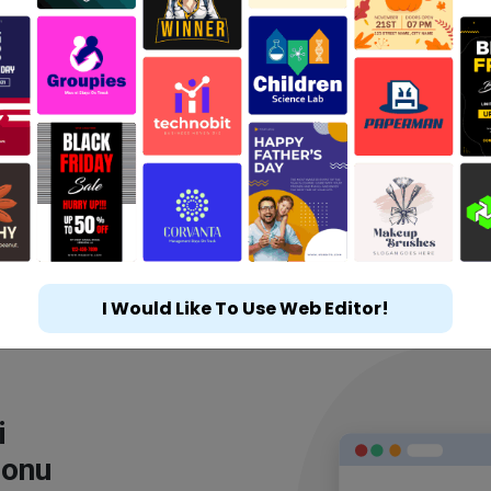
I Would Like To Use Web Editor!
i
lonu