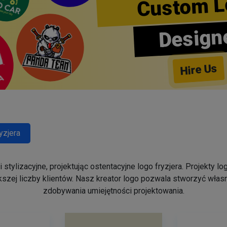
Custom L
Design
Hire Us
yzjera
stylizacyjne, projektując ostentacyjne logo fryzjera. Projekty 
szej liczby klientów. Nasz kreator logo pozwala stworzyć własn
zdobywania umiejętności projektowania.