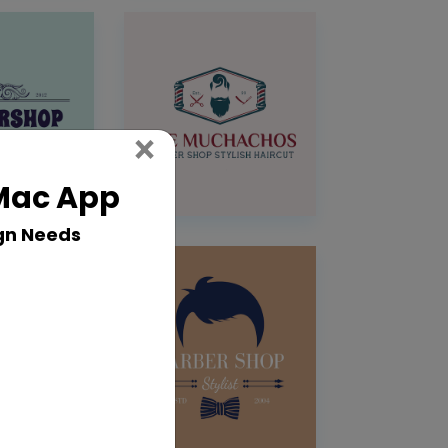
Close
×
 Mac App
gn Needs