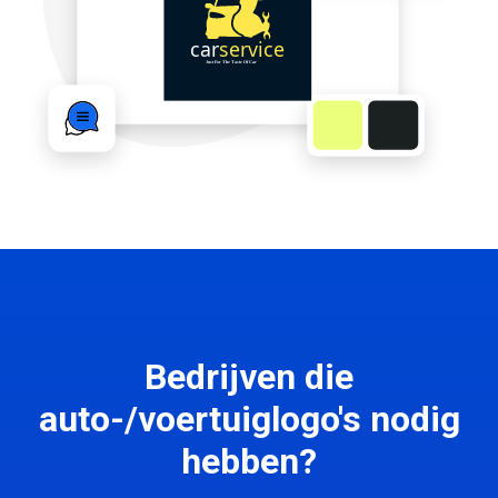
Bedrijven die
auto-/voertuiglogo's nodig
hebben?