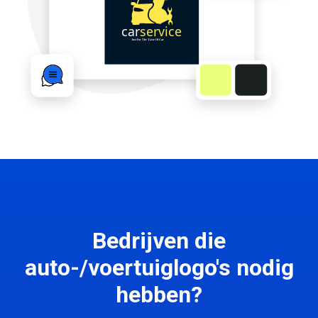
Bedrijven die
auto-/voertuiglogo's nodig
hebben?