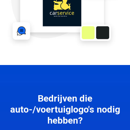
Bedrijven die
auto-/voertuiglogo's nodig
hebben?