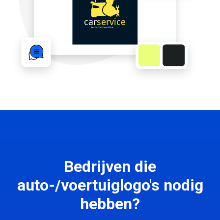
Bedrijven die
auto-/voertuiglogo's nodig
hebben?