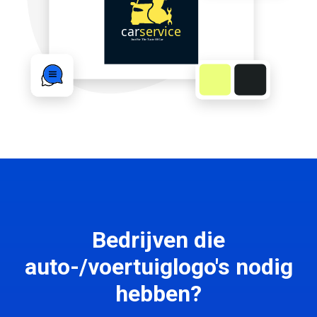
Bedrijven die
auto-/voertuiglogo's nodig
hebben?