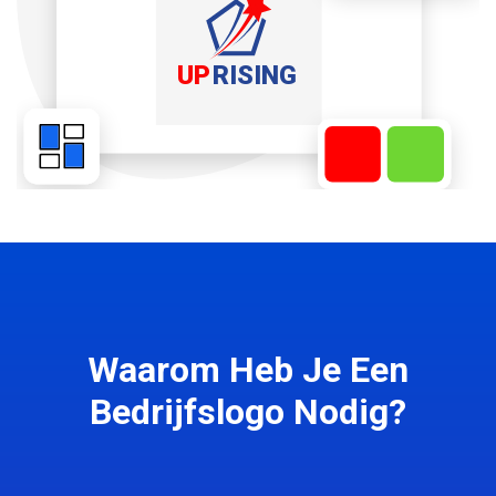
Waarom Heb Je Een
Bedrijfslogo Nodig?