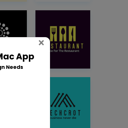
Close
×
 Mac App
gn Needs