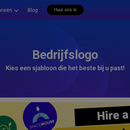
rieën
Blog
Huur ons in
Bedrijfslogo
Kies een sjabloon die het beste bij u past!
Hire a