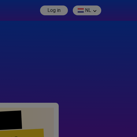
Log in
NL