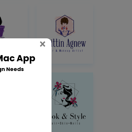
Close
×
 Mac App
gn Needs