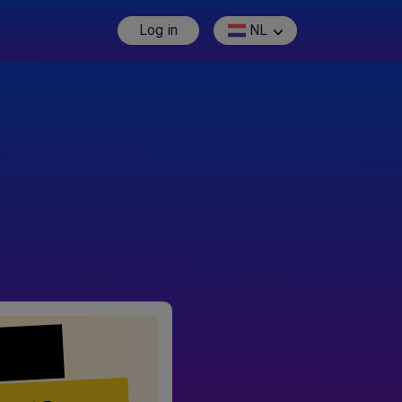
Log in
NL