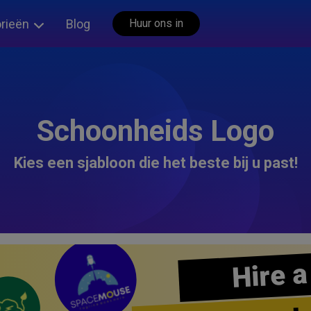
rieën
Blog
Huur ons in
Schoonheids Logo
Kies een sjabloon die het beste bij u past!
Hire a