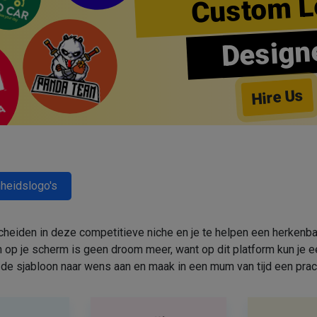
Custom L
Design
Hire Us
heidslogo's
cheiden in deze competitieve niche en je te helpen een herkenbar
 op je scherm is geen droom meer, want op dit platform kun j
de sjabloon naar wens aan en maak in een mum van tijd een prac